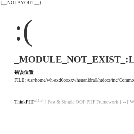
{__NOLAYOUT__}
:(
_MODULE_NOT_EXIST_:Ll
错误位置
FILE: /usr/home/wh-axd0ooxxwhsnanldra0/htdocs/inc/Comm
3.1.3
ThinkPHP
{ Fast & Simple OOP PHP Framework } -- 